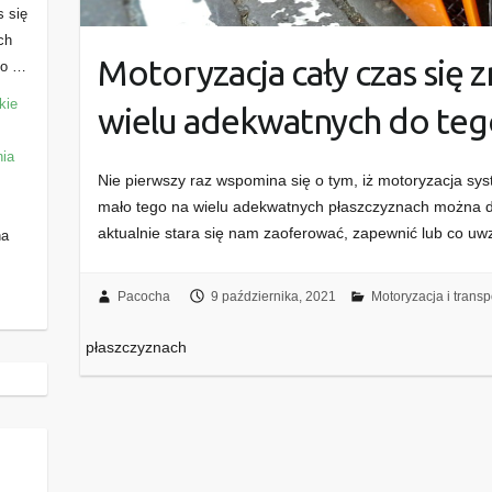
s się
ch
Motoryzacja cały czas się zm
ko …
kie
wielu adekwatnych do teg
nia
Nie pierwszy raz wspomina się o tym, iż motoryzacja syst
mało tego na wielu adekwatnych płaszczyznach można dos
aktualnie stara się nam zaoferować, zapewnić lub co u
na
Pacocha
9 października, 2021
Motoryzacja i transp
płaszczyznach