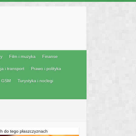
ry
Film i muzyka
Finanse
a i transport
Prawo i polityka
 i GSM
Turystyka i noclegi
ych do tego płaszczyznach