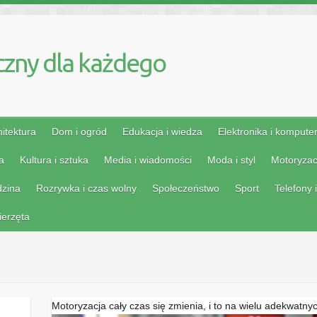
czny dla każdego
itektura
Dom i ogród
Edukacja i wiedza
Elektronika i kompute
a
Kultura i sztuka
Media i wiadomości
Moda i styl
Motoryzacj
zina
Rozrywka i czas wolny
Społeczeństwo
Sport
Telefony
ierzęta
Motoryzacja cały czas się zmienia, i to na wielu adekwatn