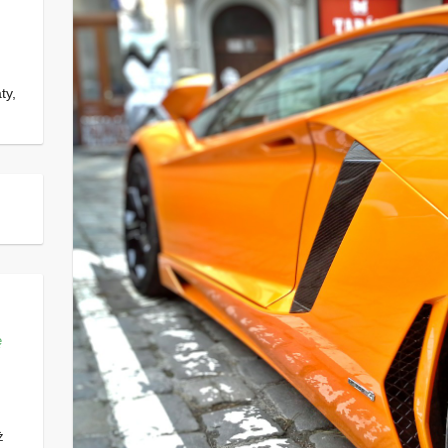
ty,
ę
ż