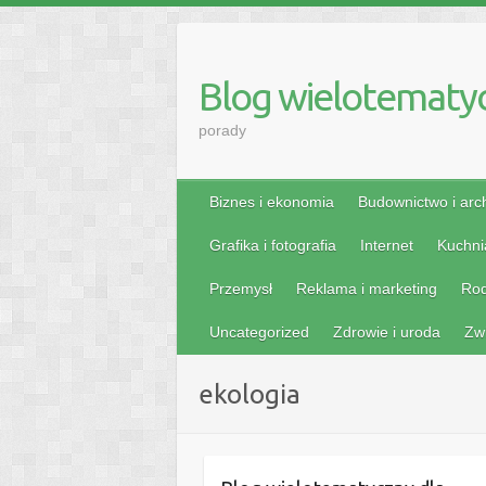
Skip
to
content
Blog wielotematy
porady
Biznes i ekonomia
Budownictwo i arch
Grafika i fotografia
Internet
Kuchni
Przemysł
Reklama i marketing
Rod
Uncategorized
Zdrowie i uroda
Zw
ekologia